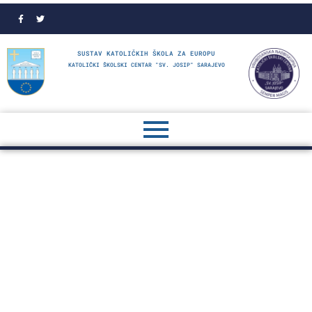
SUSTAV KATOLIČKIH ŠKOLA ZA EUROPU
KATOLIČKI ŠKOLSKI CENTAR "SV. JOSIP" SARAJEVO