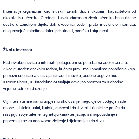
Internat je organiziran kao muški i ženski dio, s ukupnim kapacitetom od
oko stotinu učenika. O odgoju i svakodnevnom životu učenika brinu časne
sestre u ženskom dijelu, dok svećenici vode i prate muški dio internata,
osiguravajući mladima stalnu prisutnost, podršku i sigurnost.
Život u internatu
Rad i svakodnevica u internatu prilagođeni su potrebama adolescenata.
Život je uređen dnevnim redom, kućnim pravilima i pravilima ponašanja koja
pomažu učenicima u razvijanju radnih navika, osobne odgovornosti i
samostalnosti, ali istodobno ostavljaju dovoljno prostora za slobodno
vrijeme, odmor i druženje.
Cilj internata nije samo uspješno školovanje, nego cjelovit odgoj mlade
osobe – intelektualni, ljudski, duhovni i društveni. Učenici se potiču da
razvijaju svoje talente, izgrađuju karakter, jačaju samopouzdanje i
pripremaju se za odgovorno življenje i djelovanje u društvu.