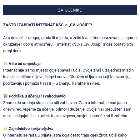
ZA UČENIKE
ZAŠTO IZABRATI INTERNAT KŠC-a „SV. JOSIP“?
Ako dolaziš iz drugog grada ili mjesta, a želiš kvalitetno obrazovanje, sigurno
okruženje i dobru atmosferu – internat KŠC-a „Sv. Josip“ može postati tvoj
drugi dom.
Više od smještaja
Internat nije samo mjesto gdje spavaš i učiš. Ovdje živiš u zajednici mladih
koji dijele slične ciljeve, brige i snove. Okružen si ljudima koji te razumiju,
podržavaju i pomažu ti rasti – u znanju, karakteru i vjeri.
Podrška u učenju i svakodnevici
Znamo da srednja škola zna biti zahtjevna. Zato u internatu imaš jasan
dnevni red, vrijeme za učenje, odmor i druženje. Ovdje nisi prepušten sam
sebi – odgajatelji su uvijek tu za razgovor, savjet i pomoć kad ti zatreba.
Zajedništvo i prijateljstva
U internatu se rađaju prijateljstva koja često traju cijeli život. Učiš kako