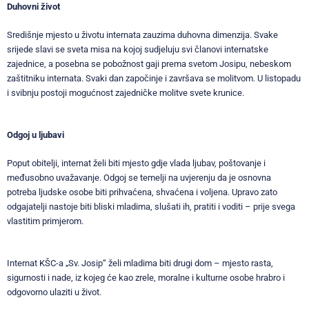
Duhovni život
Središnje mjesto u životu internata zauzima duhovna dimenzija. Svake
srijede slavi se sveta misa na kojoj sudjeluju svi članovi internatske
zajednice, a posebna se pobožnost gaji prema svetom Josipu, nebeskom
zaštitniku internata. Svaki dan započinje i završava se molitvom. U listopadu
i svibnju postoji mogućnost zajedničke molitve svete krunice.
Odgoj u ljubavi
Poput obitelji, internat želi biti mjesto gdje vlada ljubav, poštovanje i
međusobno uvažavanje. Odgoj se temelji na uvjerenju da je osnovna
potreba ljudske osobe biti prihvaćena, shvaćena i voljena. Upravo zato
odgajatelji nastoje biti bliski mladima, slušati ih, pratiti i voditi – prije svega
vlastitim primjerom.
Internat KŠC-a „Sv. Josip“ želi mladima biti drugi dom – mjesto rasta,
sigurnosti i nade, iz kojeg će kao zrele, moralne i kulturne osobe hrabro i
odgovorno ulaziti u život.