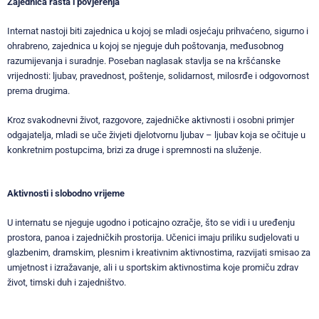
Zajednica rasta i povjerenja
Internat nastoji biti zajednica u kojoj se mladi osjećaju prihvaćeno, sigurno i
ohrabreno, zajednica u kojoj se njeguje duh poštovanja, međusobnog
razumijevanja i suradnje. Poseban naglasak stavlja se na kršćanske
vrijednosti: ljubav, pravednost, poštenje, solidarnost, milosrđe i odgovornost
prema drugima.
Kroz svakodnevni život, razgovore, zajedničke aktivnosti i osobni primjer
odgajatelja, mladi se uče živjeti djelotvornu ljubav – ljubav koja se očituje u
konkretnim postupcima, brizi za druge i spremnosti na služenje.
Aktivnosti i slobodno vrijeme
U internatu se njeguje ugodno i poticajno ozračje, što se vidi i u uređenju
prostora, panoa i zajedničkih prostorija. Učenici imaju priliku sudjelovati u
glazbenim, dramskim, plesnim i kreativnim aktivnostima, razvijati smisao za
umjetnost i izražavanje, ali i u sportskim aktivnostima koje promiču zdrav
život, timski duh i zajedništvo.