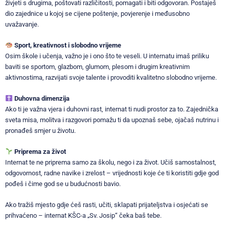
živjeti s drugima, poštovati različitosti, pomagati i biti odgovoran. Postaješ
dio zajednice u kojoj se cijene poštenje, povjerenje i međusobno
uvažavanje.
Sport, kreativnost i slobodno vrijeme
Osim škole i učenja, važno je i ono što te veseli. U internatu imaš priliku
baviti se sportom, glazbom, glumom, plesom i drugim kreativnim
aktivnostima, razvijati svoje talente i provoditi kvalitetno slobodno vrijeme.
Duhovna dimenzija
Ako ti je važna vjera i duhovni rast, internat ti nudi prostor za to. Zajednička
sveta misa, molitva i razgovori pomažu ti da upoznaš sebe, ojačaš nutrinu i
pronađeš smjer u životu.
Priprema za život
Internat te ne priprema samo za školu, nego i za život. Učiš samostalnost,
odgovornost, radne navike i zrelost – vrijednosti koje će ti koristiti gdje god
pođeš i čime god se u budućnosti bavio.
Ako tražiš mjesto gdje ćeš rasti, učiti, sklapati prijateljstva i osjećati se
prihvaćeno – internat KŠC-a „Sv. Josip“ čeka baš tebe.