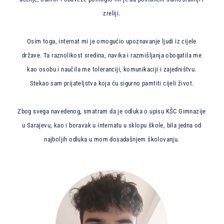
zreliji.
Osim toga, internat mi je omogućio upoznavanje ljudi iz cijele
države. Ta raznolikost sredina, navika i razmišljanja obogatila me
kao osobu i naučila me toleranciji, komunikaciji i zajedništvu.
Stekao sam prijateljstva koja ću sigurno pamtiti cijeli život.
Zbog svega navedenog, smatram da je odluka o upisu KŠC Gimnazije
u Sarajevu, kao i boravak u internatu u sklopu škole, bila jedna od
najboljih odluka u mom dosadašnjem školovanju.