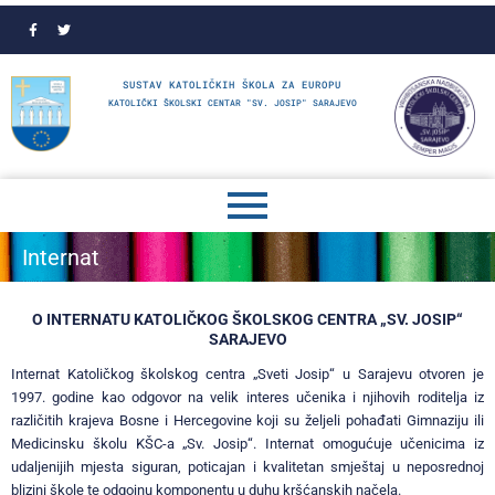
SUSTAV KATOLIČKIH ŠKOLA ZA EUROPU
KATOLIČKI ŠKOLSKI CENTAR "SV. JOSIP" SARAJEVO
Internat
O INTERNATU KATOLIČKOG ŠKOLSKOG CENTRA „SV. JOSIP“
SARAJEVO
Internat Katoličkog školskog centra „Sveti Josip“ u Sarajevu otvoren je
1997. godine kao odgovor na velik interes učenika i njihovih roditelja iz
različitih krajeva Bosne i Hercegovine koji su željeli pohađati Gimnaziju ili
Medicinsku školu KŠC-a „Sv. Josip“. Internat omogućuje učenicima iz
udaljenijih mjesta siguran, poticajan i kvalitetan smještaj u neposrednoj
blizini škole te odgojnu komponentu u duhu kršćanskih načela.