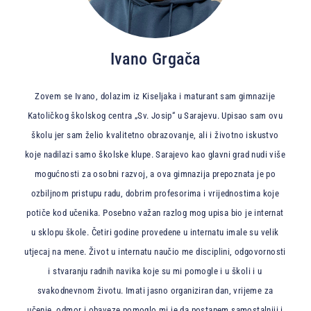
Ivano Grgača
Zovem se Ivano, dolazim iz Kiseljaka i maturant sam gimnazije
Katoličkog školskog centra „Sv. Josip“ u Sarajevu. Upisao sam ovu
školu jer sam želio kvalitetno obrazovanje, ali i životno iskustvo
koje nadilazi samo školske klupe. Sarajevo kao glavni grad nudi više
mogućnosti za osobni razvoj, a ova gimnazija prepoznata je po
ozbiljnom pristupu radu, dobrim profesorima i vrijednostima koje
potiče kod učenika. Posebno važan razlog mog upisa bio je internat
u sklopu škole. Četiri godine provedene u internatu imale su velik
utjecaj na mene. Život u internatu naučio me disciplini, odgovornosti
i stvaranju radnih navika koje su mi pomogle i u školi i u
svakodnevnom životu. Imati jasno organiziran dan, vrijeme za
učenje, odmor i obaveze pomoglo mi je da postanem samostalniji i