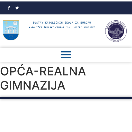
SUSTAV KATOLIČKIH ŠKOLA ZA EUROPU
KATOLIČKI ŠKOLSKI CENTAR "SV. JOSIP" SARAJEVO
OPĆA-REALNA
GIMNAZIJA