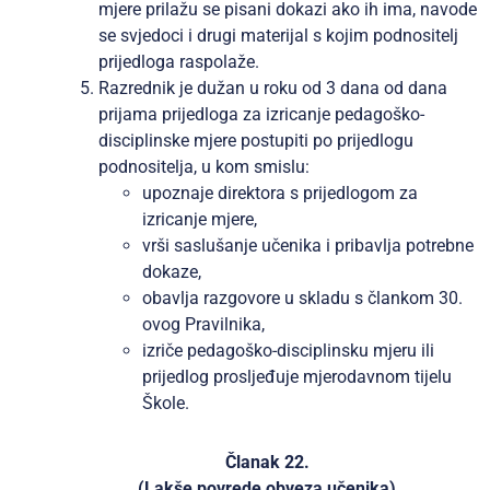
mjere prilažu se pisani dokazi ako ih ima, navode
se svjedoci i drugi materijal s kojim podnositelj
prijedloga raspolaže.
Razrednik je dužan u roku od 3 dana od dana
prijama prijedloga za izricanje pedagoško-
disciplinske mjere postupiti po prijedlogu
podnositelja, u kom smislu:
upoznaje direktora s prijedlogom za
izricanje mjere,
vrši saslušanje učenika i pribavlja potrebne
dokaze,
obavlja razgovore u skladu s člankom 30.
ovog Pravilnika,
izriče pedagoško-disciplinsku mjeru ili
prijedlog prosljeđuje mjerodavnom tijelu
Škole.
Članak 22.
(Lakše povrede obveza učenika)