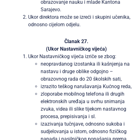
obrazovanje nauku i mlade Kantona
Sarajevo.
Ukor direktora može se izreći i skupini učenika,
odnosno cijelom odjelu.
Članak 27.
(Ukor Nastavničkog vijeća)
Ukor Nastavničkog vijeća izriče se zbog:
neopravdanog izostanka ili kašnjenja na
nastavu i druge oblike odgojno –
obrazovnog rada do 20 školskih sati,
izrazito teškog narušavanja Kućnog reda,
zloporabe mobilnog telefona ili drugih
elektronskih uređaja u svrhu snimanja
zvuka, videa ili slike tijekom nastavnog
procesa, prepisivanja i sl.
izazivanja tučnjave, odnosno sukoba i
sudjelovanja u istom, odnosno fizičkog
napada i nasilničkog ponašanja prema