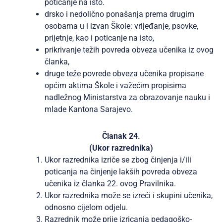
poticanje na isto.
drsko i nedolično ponašanja prema drugim
osobama u i izvan Škole: vrijeđanje, psovke,
prijetnje, kao i poticanje na isto,
prikrivanje težih povreda obveza učenika iz ovog
članka,
druge teže povrede obveza učenika propisane
općim aktima Škole i važećim propisima
nadležnog Ministarstva za obrazovanje nauku i
mlade Kantona Sarajevo.
Članak 24.
(Ukor razrednika)
Ukor razrednika izriče se zbog činjenja i/ili
poticanja na činjenje lakših povreda obveza
učenika iz članka 22. ovog Pravilnika.
Ukor razrednika može se izreći i skupini učenika,
odnosno cijelom odjelu.
Razrednik može prije izricanja pedagoško-