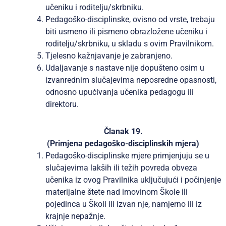
učeniku i roditelju/skrbniku.
Pedagoško-disciplinske, ovisno od vrste, trebaju
biti usmeno ili pismeno obrazložene učeniku i
roditelju/skrbniku, u skladu s ovim Pravilnikom.
Tjelesno kažnjavanje je zabranjeno.
Udaljavanje s nastave nije dopušteno osim u
izvanrednim slučajevima neposredne opasnosti,
odnosno upućivanja učenika pedagogu ili
direktoru.
Članak 19.
(Primjena pedagoško-disciplinskih mjera)
Pedagoško-disciplinske mjere primjenjuju se u
slučajevima lakših ili težih povreda obveza
učenika iz ovog Pravilnika uključujući i počinjenje
materijalne štete nad imovinom Škole ili
pojedinca u Školi ili izvan nje, namjerno ili iz
krajnje nepažnje.