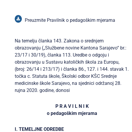
O PEDAGOŠKIM MJERAMA
Preuzmite Pravilnik o pedagoškim mjerama
Na temelju članka 143. Zakona o srednjem
obrazovanju („Službene novine Kantona Sarajevo“ br.:
23/17 i 30/19), članka 113. Uredbe o odgoju i
obrazovanju u Sustavu katoličkih škola za Europu,
(broj: 26/14 i 213/17) i članka 86., 127. i 144. stavak 1.
točka c. Statuta škole, Školski odbor KŠC Srednje
medicinske škole Sarajevo, na sjednici održanoj 28.
rujna 2020. godine, donosi
P R A V I L N I K
o pedagoškim mjerama
I. TEMELJNE ODREDBE