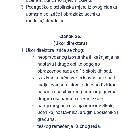
učenika, odnosno cijelom odjelu.
Pedagoško-disciplinska mjera iz ovog članka
usmeno se izriče i obrazlaže učeniku i
roditelju/staratelju.
Članak 26.
(Ukor direktora)
Ukor direktora izriče se zbog:
neopravdanog izostanka ili kašnjenja na
nastavu i druge oblike odgojno –
obrazovnog rada do 15 školskih sati,
izazivanja tučnjave, odnosno sukoba i
sudjelovanja u istom, odnosno fizičkog
napada i nasilničkog ponašanja prema
drugim osobama u i izvan Škole,
namjernog oštećivanja imovine Škole,
učenika, nastavnika, drugih uposlenika ili
građana,
teškog remećenja Kućnog reda,