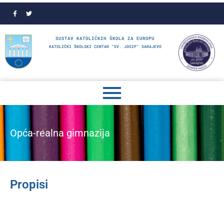
SUSTAV KATOLIČKIH ŠKOLA ZA EUROPU
KATOLIČKI ŠKOLSKI CENTAR "SV. JOSIP" SARAJEVO
Opća-realna gimnazija
Propisi
PRAVILNIK