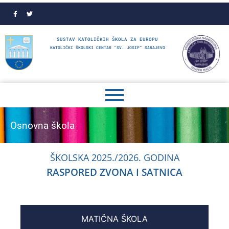
SUSTAV KATOLIČKIH ŠKOLA ZA EUROPU
KATOLIČKI ŠKOLSKI CENTAR "SV. JOSIP" SARAJEVO
Osnovna škola
ŠKOLSKA 2025./2026. GODINA
RASPORED ZVONA I SATNICA
MATIČNA ŠKOLA