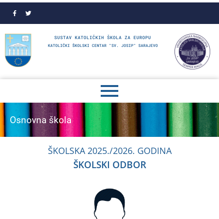
SUSTAV KATOLIČKIH ŠKOLA ZA EUROPU
KATOLIČKI ŠKOLSKI CENTAR "SV. JOSIP" SARAJEVO
Osnovna škola
ŠKOLSKA 2025./2026. GODINA
ŠKOLSKI ODBOR