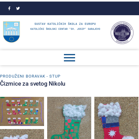
SUSTAV KATOLIČKIH ŠKOLA ZA EUROPU
KATOLIČKI ŠKOLSKI CENTAR "SV. JOSIP" SARAJEVO
PRODUŽENI BORAVAK - STUP
Čizmice za svetog Nikolu