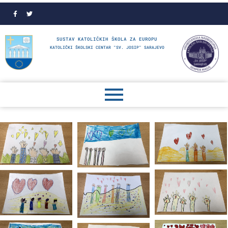
SUSTAV KATOLIČKIH ŠKOLA ZA EUROPU
KATOLIČKI ŠKOLSKI CENTAR "SV. JOSIP" SARAJEVO