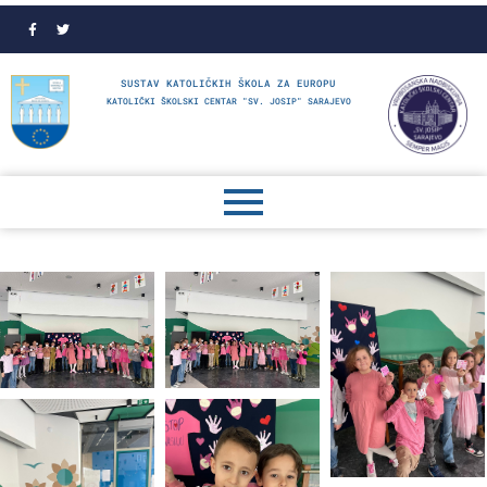
SUSTAV KATOLIČKIH ŠKOLA ZA EUROPU
KATOLIČKI ŠKOLSKI CENTAR "SV. JOSIP" SARAJEVO