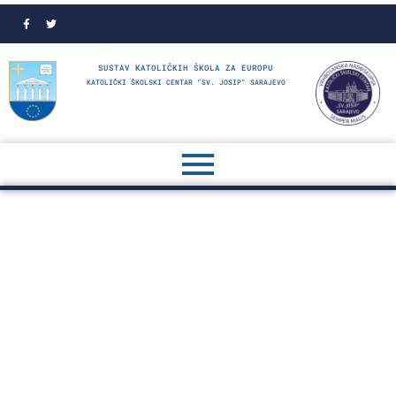
SUSTAV KATOLIČKIH ŠKOLA ZA EUROPU
KATOLIČKI ŠKOLSKI CENTAR "SV. JOSIP" SARAJEVO