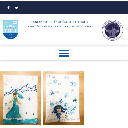
SUSTAV KATOLIČKIH ŠKOLA ZA EUROPU
KATOLIČKI ŠKOLSKI CENTAR "SV. JOSIP" SARAJEVO