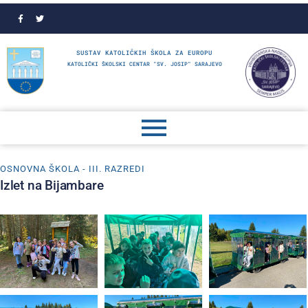
SUSTAV KATOLIČKIH ŠKOLA ZA EUROPU
KATOLIČKI ŠKOLSKI CENTAR "SV. JOSIP" SARAJEVO
OSNOVNA ŠKOLA - III. RAZREDI
Izlet na Bijambare