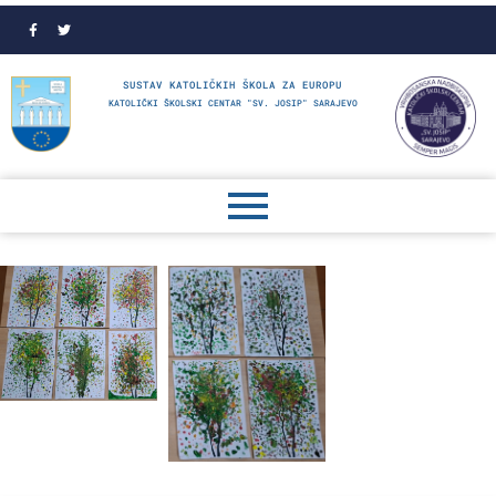
SUSTAV KATOLIČKIH ŠKOLA ZA EUROPU
KATOLIČKI ŠKOLSKI CENTAR "SV. JOSIP" SARAJEVO