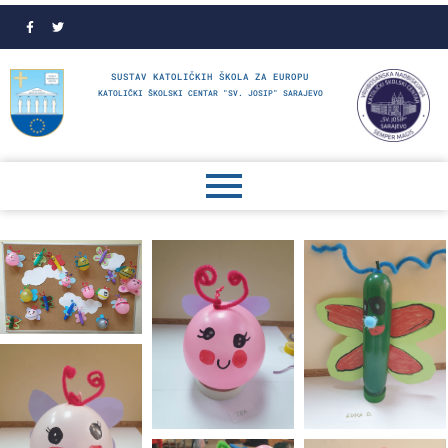
SUSTAV KATOLIČKIH ŠKOLA ZA EUROPU
KATOLIČKI ŠKOLSKI CENTAR "SV. JOSIP" SARAJEVO