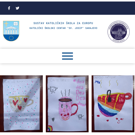
SUSTAV KATOLIČKIH ŠKOLA ZA EUROPU
KATOLIČKI ŠKOLSKI CENTAR "SV. JOSIP" SARAJEVO