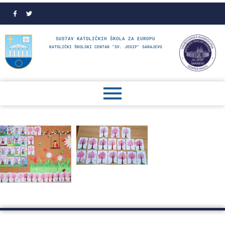
SUSTAV KATOLIČKIH ŠKOLA ZA EUROPU
KATOLIČKI ŠKOLSKI CENTAR "SV. JOSIP" SARAJEVO