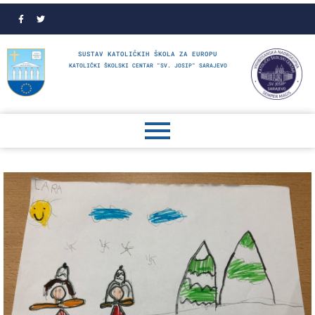
SUSTAV KATOLIČKIH ŠKOLA ZA EUROPU
KATOLIČKI ŠKOLSKI CENTAR "SV. JOSIP" SARAJEVO