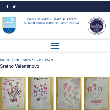
SUSTAV KATOLIČKIH ŠKOLA ZA EUROPU
KATOLIČKI ŠKOLSKI CENTAR "SV. JOSIP" SARAJEVO
PRODUŽENI BORAVAK - GRUPA 3
Sretno Valentinovo