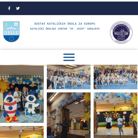
SUSTAV KATOLIČKIH ŠKOLA ZA EUROPU
KATOLIČKI ŠKOLSKI CENTAR "SV. JOSIP" SARAJEVO