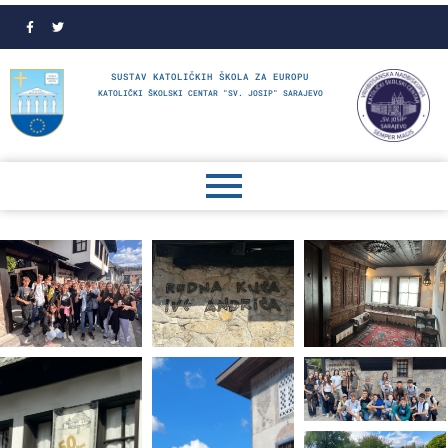
SUSTAV KATOLIČKIH ŠKOLA ZA EUROPU
KATOLIČKI ŠKOLSKI CENTAR "SV. JOSIP" SARAJEVO