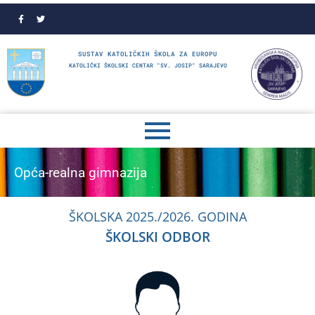
SUSTAV KATOLIČKIH ŠKOLA ZA EUROPU
KATOLIČKI ŠKOLSKI CENTAR "SV. JOSIP" SARAJEVO
Opća-realna gimnazija
ŠKOLSKA 2025./2026. GODINA
ŠKOLSKI ODBOR