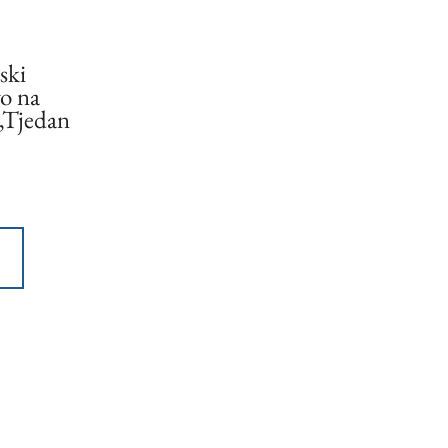
ski
vo na
 „Tjedan