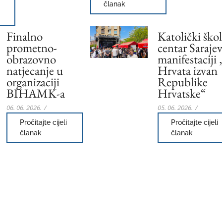
članak
Finalno
Katolički škol
prometno-
centar Saraje
obrazovno
manifestaciji
natjecanje u
Hrvata izvan
organizaciji
Republike
BIHAMK-a
Hrvatske“
06. 06. 2026.
/
05. 06. 2026.
/
Pročitajte cijeli
Pročitajte cijeli
članak
članak