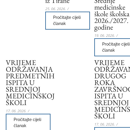
iz Tirane“
Srednje
medicinske
25. 06. 2026.
/
škole školska
Pročitajte cijeli
2026./2027.
članak
godine
19. 06. 2026.
/
Pročitajte cijeli
članak
VRIJEME
VRIJEME
ODRŽAVANJA
ODRŽAVA
PREDMETNIH
DRUGOG
ISPITA U
ROKA
SREDNJOJ
ZAVRŠNO
MEDICINSKOJ
ISPITA U
ŠKOLI
SREDNJOJ
MEDICINS
17. 06. 2026.
/
ŠKOLI
Pročitajte cijeli
17. 06. 2026.
/
članak