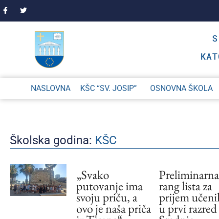
KAT
NASLOVNA
KŠC “SV. JOSIP”
OSNOVNA ŠKOLA
Školska godina:
KŠC
„Svako
Preliminarna
putovanje ima
rang lista za
svoju priču, a
prijem učeni
ovo je naša priča
u prvi razred