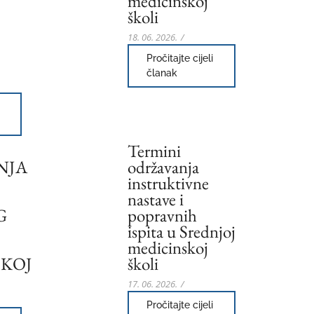
medicinskoj
školi
18. 06. 2026.
/
Pročitajte cijeli
članak
Termini
NJA
održavanja
instruktivne
nastave i
G
popravnih
ispita u Srednjoj
medicinskoj
KOJ
školi
17. 06. 2026.
/
Pročitajte cijeli