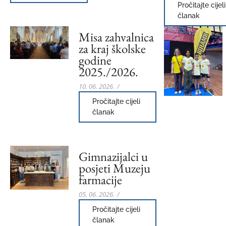
Pročitajte cijeli
članak
Misa zahvalnica
za kraj školske
godine
2025./2026.
10. 06. 2026.
/
Pročitajte cijeli
članak
Gimnazijalci u
posjeti Muzeju
farmacije
05. 06. 2026.
/
Pročitajte cijeli
članak