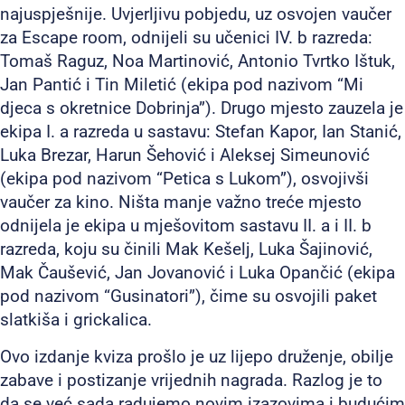
najuspješnije. Uvjerljivu pobjedu, uz osvojen vaučer
za Escape room, odnijeli su učenici IV. b razreda:
Tomaš Raguz, Noa Martinović, Antonio Tvrtko Ištuk,
Jan Pantić i Tin Miletić (ekipa pod nazivom “Mi
djeca s okretnice Dobrinja”). Drugo mjesto zauzela je
ekipa I. a razreda u sastavu: Stefan Kapor, Ian Stanić,
Luka Brezar, Harun Šehović i Aleksej Simeunović
(ekipa pod nazivom “Petica s Lukom”), osvojivši
vaučer za kino. Ništa manje važno treće mjesto
odnijela je ekipa u mješovitom sastavu II. a i II. b
razreda, koju su činili Mak Kešelj, Luka Šajinović,
Mak Čaušević, Jan Jovanović i Luka Opančić (ekipa
pod nazivom “Gusinatori”), čime su osvojili paket
slatkiša i grickalica.
Ovo izdanje kviza prošlo je uz lijepo druženje, obilje
zabave i postizanje vrijednih nagrada. Razlog je to
da se već sada radujemo novim izazovima i budućim