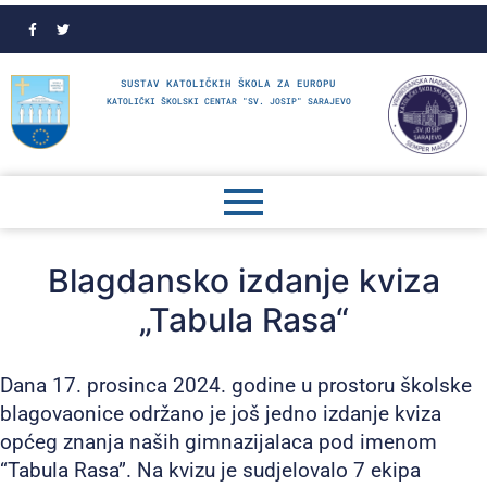
SUSTAV KATOLIČKIH ŠKOLA ZA EUROPU
KATOLIČKI ŠKOLSKI CENTAR "SV. JOSIP" SARAJEVO
Blagdansko izdanje kviza
„Tabula Rasa“
Dana 17. prosinca 2024. godine u prostoru školske
blagovaonice održano je još jedno izdanje kviza
općeg znanja naših gimnazijalaca pod imenom
“Tabula Rasa”. Na kvizu je sudjelovalo 7 ekipa