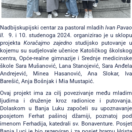
Nadbijskupijski centar za pastoral mladih
Ivan Pava
II.
9. i 10. studenoga 2024. organizirao je u sklopu
projekta
Koračajmo zajedno
studijsko putovanje 
kojemu su sudjelovale učenice Katoličkog školskog
centra, Opće-realne gimnazije i Srednje medicinske
škole Sara Mušanović, Lana Stanojević, Sara Anđela
Andrejević, Minea Hasanović, Ana Slokar, Iva
Barešić, Anja Bošnjak i Mia Mustapić.
Ovaj projekt ima za cilj povezivanje među mladim
ljudima i druženje kroz radionice i putovanja.
Dolaskom u Banja Luku započeli su upoznavanje
posjetom Ferhat pašinoj džamiji, poznatoj pod
imenom Ferhadija, katedrali sv. Bonaventure. Posjet
Banja Luci je bio rezerviran i za posjet hramu Hrista