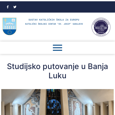
SUSTAV KATOLIČKIH ŠKOLA ZA EUROPU
KATOLIČKI ŠKOLSKI CENTAR "SV. JOSIP" SARAJEVO
Studijsko putovanje u Banja
Luku