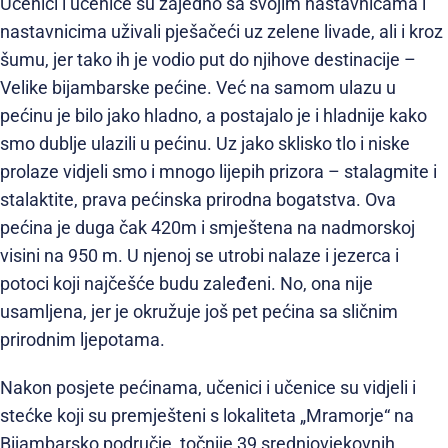
Učenici i učenice su zajedno sa svojim nastavnicama i
nastavnicima uživali pješačeći uz zelene livade, ali i kroz
šumu, jer tako ih je vodio put do njihove destinacije –
Velike bijambarske pećine. Već na samom ulazu u
pećinu je bilo jako hladno, a postajalo je i hladnije kako
smo dublje ulazili u pećinu. Uz jako sklisko tlo i niske
prolaze vidjeli smo i mnogo lijepih prizora – stalagmite i
stalaktite, prava pećinska prirodna bogatstva. Ova
pećina je duga čak 420m i smještena na nadmorskoj
visini na 950 m. U njenoj se utrobi nalaze i jezerca i
potoci koji najčešće budu zaleđeni. No, ona nije
usamljena, jer je okružuje još pet pećina sa sličnim
prirodnim ljepotama.
Nakon posjete pećinama, učenici i učenice su vidjeli i
stećke koji su premješteni s lokaliteta „Mramorje“ na
Bijambarsko područje, točnije 39 srednjovjekovnih