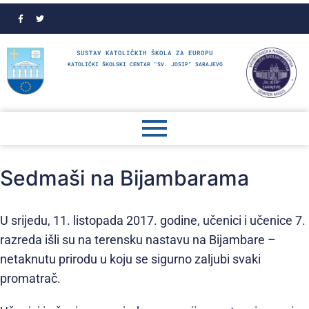
SUSTAV KATOLIČKIH ŠKOLA ZA EUROPU
KATOLIČKI ŠKOLSKI CENTAR "SV. JOSIP" SARAJEVO
Sedmaši na Bijambarama
U srijedu, 11. listopada 2017. godine, učenici i učenice 7.
razreda išli su na terensku nastavu na Bijambare –
netaknutu prirodu u koju se sigurno zaljubi svaki
promatrač.