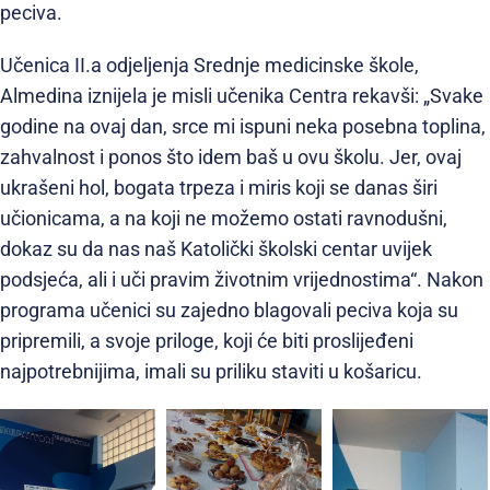
peciva.
Učenica II.a odjeljenja Srednje medicinske škole,
Almedina iznijela je misli učenika Centra rekavši: „Svake
godine na ovaj dan, srce mi ispuni neka posebna toplina,
zahvalnost i ponos što idem baš u ovu školu. Jer, ovaj
ukrašeni hol, bogata trpeza i miris koji se danas širi
učionicama, a na koji ne možemo ostati ravnodušni,
dokaz su da nas naš Katolički školski centar uvijek
podsjeća, ali i uči pravim životnim vrijednostima“. Nakon
programa učenici su zajedno blagovali peciva koja su
pripremili, a svoje priloge, koji će biti proslijeđeni
najpotrebnijima, imali su priliku staviti u košaricu.