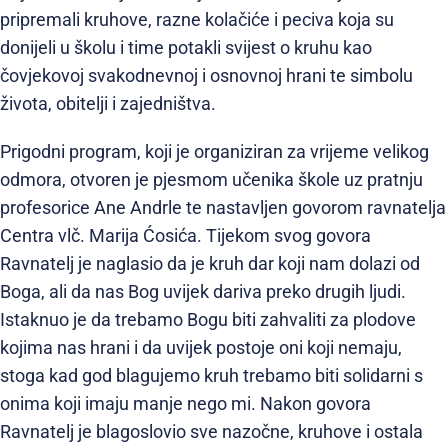
pripremali kruhove, razne kolačiće i peciva koja su
donijeli u školu i time potakli svijest o kruhu kao
čovjekovoj svakodnevnoj i osnovnoj hrani te simbolu
života, obitelji i zajedništva.
Prigodni program, koji je organiziran za vrijeme velikog
odmora, otvoren je pjesmom učenika škole uz pratnju
profesorice Ane Andrle te nastavljen govorom ravnatelja
Centra vlč. Marija Ćosića. Tijekom svog govora
Ravnatelj je naglasio da je kruh dar koji nam dolazi od
Boga, ali da nas Bog uvijek dariva preko drugih ljudi.
Istaknuo je da trebamo Bogu biti zahvaliti za plodove
kojima nas hrani i da uvijek postoje oni koji nemaju,
stoga kad god blagujemo kruh trebamo biti solidarni s
onima koji imaju manje nego mi. Nakon govora
Ravnatelj je blagoslovio sve nazočne, kruhove i ostala