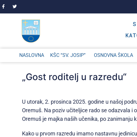
KAT
NASLOVNA
KŠC “SV. JOSIP”
OSNOVNA ŠKOLA
„Gost roditelj u razredu“
U utorak, 2. prosinca 2025. godine u na
šoj podr
Oremuš
. Na poziv učiteljice rado se odazvala i
Oremuš
je majka naših učenika, po zanimanju k
Kako u prvom razredu imamo nastavnu jedinicu iz