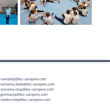
ravnatelj@ksc-sarajevo.com
osnovna.skola@ksc-sarajevo.com
osnovna.stup@ksc-sarajevo.com
gimnazija@ksc-sarajevo.com
medicinska@ksc-sarajevo.com