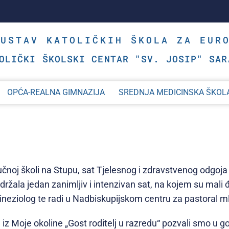
SUSTAV KATOLIČKIH ŠKOLA ZA EUR
OLIČKI ŠKOLSKI CENTAR "SV. JOSIP" SAR
OPĆA-REALNA GIMNAZIJA
SREDNJA MEDICINSKA ŠKOL
učnoj školi na Stupu, sat Tjelesnog i zdravstvenog odgoja u
 održala jedan zanimljiv i intenzivan sat, na kojem su mali
ineziolog te radi u Nadbiskupijskom centru za pastoral m
 Moje okoline „Gost roditelj u razredu“ pozvali smo u go