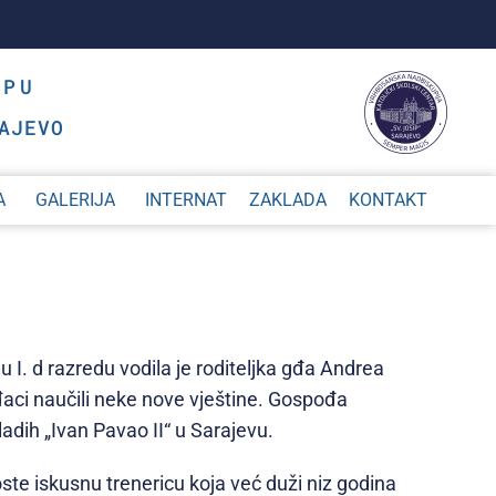
OPU
AJEVO
A
GALERIJA
INTERNAT
ZAKLADA
KONTAKT
 I. d razredu vodila je
roditeljka
gđa Andrea
 đaci naučili neke nove vještine. Gospođa
ladih
„Ivan Pavao II“ u Sarajevu.
ste iskusnu trenericu koja ve
ć duži niz godina