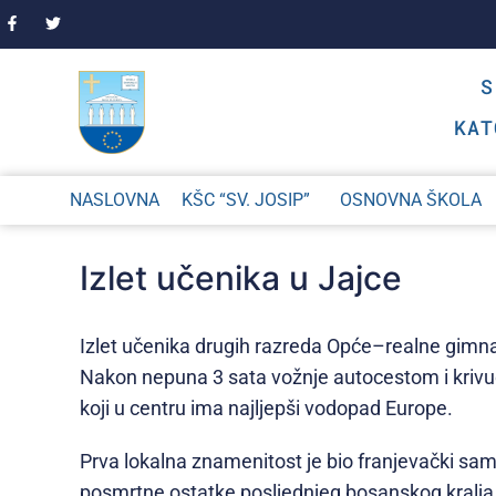
KAT
NASLOVNA
KŠC “SV. JOSIP”
OSNOVNA ŠKOLA
Izlet učenika u Jajce
Izlet učenika drugih razreda Opće–realne gimn
Nakon nepuna 3 sata vožnje autocestom i krivuda
koji u centru ima najljepši vodopad Europe.
Prva lokalna znamenitost je bio franjevački samo
posmrtne ostatke posljednjeg bosanskog kralja 