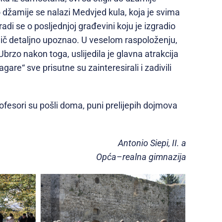
 džamije se nalazi Medvjed kula, koja je svima
radi se o posljednjoj građevini koju je izgradio
odič detaljno upoznao. U veselom raspoloženju,
 Ubrzo nakon toga, uslijedila je glavna atrakcija
gare“ sve prisutne su zainteresirali i zadivili
.
rofesori su pošli doma, puni prelijepih dojmova
Antonio Siepi, II. a
Opća–realna gimnazija