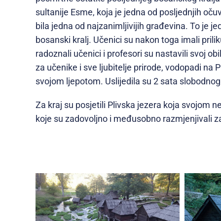
sultanije Esme, koja je jedna od posljednjih oč
bila jedna od najzanimljivijih građevina. To je je
bosanski kralj. Učenici su nakon toga imali pri
radoznali učenici i profesori su nastavili svoj ob
za učenike i sve ljubitelje prirode, vodopadi na P
svojom ljepotom. Uslijedila su 2 sata slobodnog
Za kraj su posjetili Plivska jezera koja svojom 
koje su zadovoljno i međusobno razmjenjivali z