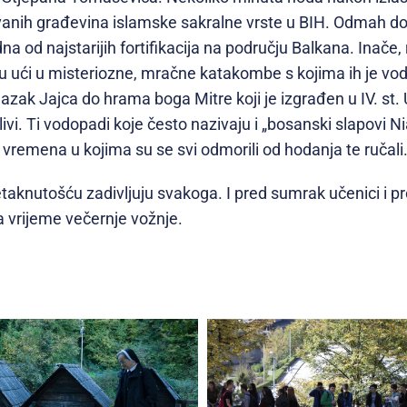
uvanih građevina islamske sakralne vrste u BIH. Odmah do
dna od najstarijih fortifikacija na području Balkana. Inače, 
liku ući u misteriozne, mračne katakombe s kojima ih je v
ilazak Jajca do hrama boga Mitre koji je izgrađen u IV. st.
livi. Ti vodopadi koje često nazivaju i „bosanski slapovi Nia
 vremena u kojima su se svi odmorili od hodanja te ručali
netaknutošću zadivljuju svakoga. I pred sumrak učenici i p
a vrijeme večernje vožnje.