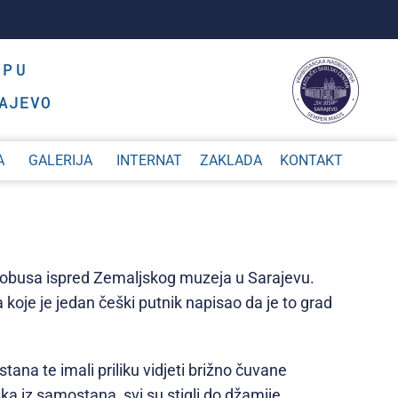
OPU
AJEVO
A
GALERIJA
INTERNAT
ZAKLADA
KONTAKT
tobusa ispred Zemaljskog muzeja u Sarajevu.
koje je jedan češki putnik napisao da je to grad
ana te imali priliku vidjeti brižno čuvane
 iz samostana, svi su stigli do džamije