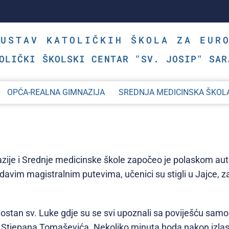
SUSTAV KATOLIČKIH ŠKOLA ZA EUR
OLIČKI ŠKOLSKI CENTAR "SV. JOSIP" SAR
OPĆA-REALNA GIMNAZIJA
SREDNJA MEDICINSKA ŠKOL
azije i Srednje medicinske škole započeo je polaskom au
vim magistralnim putevima, učenici su stigli u Jajce, za 
stan sv. Luke gdje su se svi upoznali sa poviješću samost
Stjepana Tomaševića. Nekoliko minuta hoda nakon izlaska