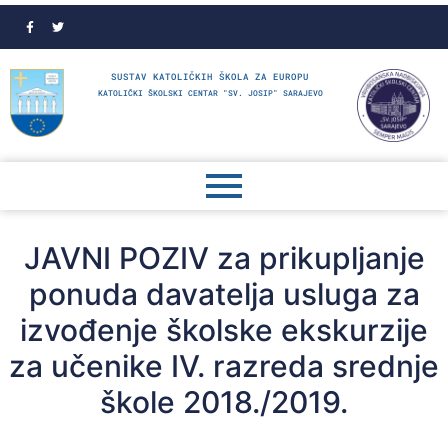
SUSTAV KATOLIČKIH ŠKOLA ZA EUROPU
KATOLIČKI ŠKOLSKI CENTAR "SV. JOSIP" SARAJEVO
JAVNI POZIV za prikupljanje
ponuda davatelja usluga za
izvođenje školske ekskurzije
za učenike IV. razreda srednje
škole 2018./2019.