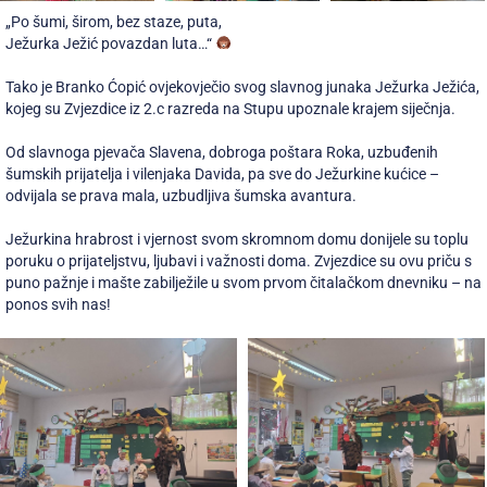
„Po šumi, širom, bez staze, puta,
Ježurka Ježić povazdan luta…“
Tako je Branko Ćopić ovjekovječio svog slavnog junaka Ježurka Ježića,
kojeg su Zvjezdice iz 2.c razreda na Stupu upoznale krajem siječnja.
Od slavnoga pjevača Slavena, dobroga poštara Roka, uzbuđenih
šumskih prijatelja i vilenjaka Davida, pa sve do Ježurkine kućice –
odvijala se prava mala, uzbudljiva šumska avantura.
Ježurkina hrabrost i vjernost svom skromnom domu donijele su toplu
poruku o prijateljstvu, ljubavi i važnosti doma. Zvjezdice su ovu priču s
puno pažnje i mašte zabilježile u svom prvom čitalačkom dnevniku – na
ponos svih nas!