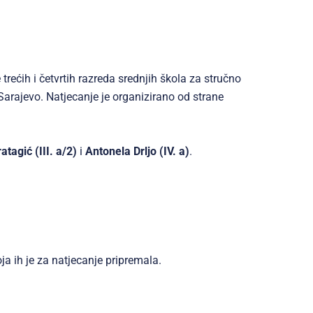
rećih i četvrtih razreda srednjih škola za stručno
 Sarajevo.
Natjecanje je organizirano od strane
tagić (III. a/2)
i
Antonela Drljo (IV. a)
.
ja ih je za natjecanje pripremala.