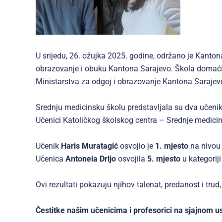
U srijedu, 26. ožujka 2025. godine, održano je Kantona
obrazovanje i obuku Kantona Sarajevo. Škola domaći
Ministarstva za odgoj i obrazovanje Kantona Sarajevo
Srednju medicinsku školu predstavljala su dva učenik
Učenici Katoličkog školskog centra – Srednje medicin
Učenik
Haris Muratagić
osvojio je
1. mjesto
na nivou 
Učenica
Antonela Drljo
osvojila
5. mjesto
u kategoriji
Ovi rezultati pokazuju njihov talenat, predanost i tr
Čestitke našim učenicima i profesorici na sjajnom u