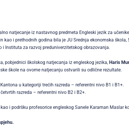
lno natjecanje iz nastavnog predmeta Engleski jezik za učenike t
n kao i prethodnih godina bila je JU Srednja ekonomska škola,
 i Instituta za razvoj preduniverzitetskog obrazovanja.
a, pobjednici školskog natjecanja iz engleskog jezika,
Haris Mura
ske škole na ovome natjecanju ostvarili su odlične rezultate.
Kantona u kategoriji trećih razreda – referentni nivo B1 i B1+.
 četvrtih razreda – referentni nivo B2 i B2+.
ud, kao i podršku profesorice engleskog Sanele Karaman Maslar ko
spjehu.