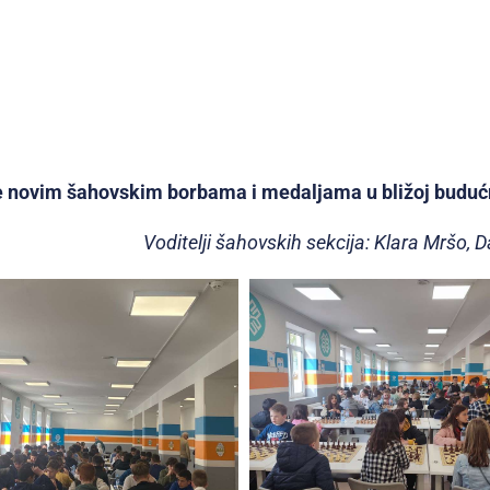
e novim šahovskim borbama i medaljama u bližoj buduć
Voditelji šahovskih sekcija: Klara Mršo, D