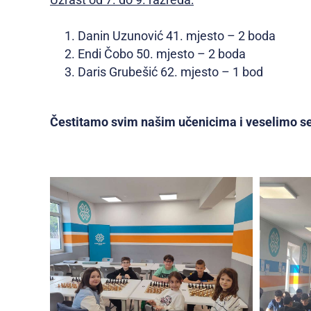
Uzrast od 7. do 9. razreda:
Danin Uzunović 41. mjesto – 2 boda
Endi Čobo 50. mjesto – 2 boda
Daris Grubešić 62. mjesto – 1 bod
Čestitamo svim našim učenicima i veselimo s