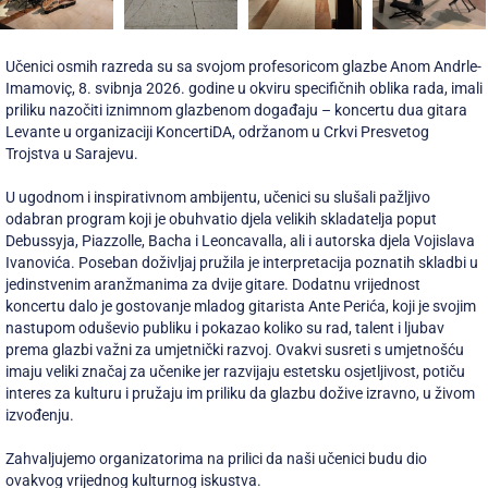
Učenici osmih razreda su sa svojom profesoricom glazbe Anom Andrle-
Imamoviç, 8. svibnja 2026. godine u okviru specifičnih oblika rada, imali
priliku nazočiti iznimnom glazbenom događaju – koncertu dua gitara
Levante u organizaciji KoncertiDA, održanom u Crkvi Presvetog
Trojstva u Sarajevu.
U ugodnom i inspirativnom ambijentu, učenici su slušali pažljivo
odabran program koji je obuhvatio djela velikih skladatelja poput
Debussyja, Piazzolle, Bacha i Leoncavalla, ali i autorska djela Vojislava
Ivanovića. Poseban doživljaj pružila je interpretacija poznatih skladbi u
jedinstvenim aranžmanima za dvije gitare. Dodatnu vrijednost
koncertu dalo je gostovanje mladog gitarista Ante Perića, koji je svojim
nastupom oduševio publiku i pokazao koliko su rad, talent i ljubav
prema glazbi važni za umjetnički razvoj. Ovakvi susreti s umjetnošću
imaju veliki značaj za učenike jer razvijaju estetsku osjetljivost, potiču
interes za kulturu i pružaju im priliku da glazbu dožive izravno, u živom
izvođenju.
Zahvaljujemo organizatorima na prilici da naši učenici budu dio
ovakvog vrijednog kulturnog iskustva.