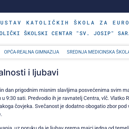
SUSTAV KATOLIČKIH ŠKOLA ZA EUR
OLIČKI ŠKOLSKI CENTAR "SV. JOSIP" SAR
OPĆA-REALNA GIMNAZIJA
SREDNJA MEDICINSKA ŠKOL
nosti i ljubavi
Majčin dan prigodnim misnim slavljima posvećenima svim 
u 9:30 sati. Predvodio ih je ravnatelj Centra, vlč. Vlatko 
tu svakoga čovjeka. Svečanost je dodatno obogatio zbor p
e.
anja, uz poruku da je ljubav prema majci jedna od temeljn