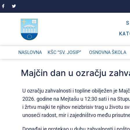
KAT
NASLOVNA
KŠC “SV. JOSIP”
OSNOVNA ŠKOLA
Majčin dan u ozračju zahval
U ozračju zahvalnosti i topline obilježen je 
2026. godine na Mejtašu u 12:30 sati i na Stupu 
i žrtvu majki te njihov neizbrisiv trag u živo
unoseći radost, mir i zajedništvo među prisutn
Događaj je protekao u duhu zahvalnosti i poštov