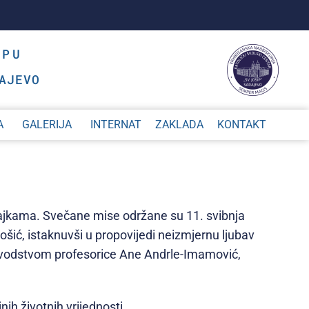
OPU
AJEVO
A
GALERIJA
INTERNAT
ZAKLADA
KONTAKT
majkama. Svečane mise održane su 11. svibnja
Rošić, istaknuvši u propovijedi neizmjernu ljubav
od vodstvom profesorice Ane Andrle-Imamović,
ih životnih vrijednosti.