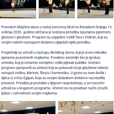
Povodom Majčina dana u našoj osnovnoj školi na Banjskom brijegu 12.
svibnja 2026. godine održana je svečana priredba ispunjena pjesmom,
glumom i glazbom. Program su uspješno vodili Tara i Vedran, koji su
svojim vedrim nastupom dodatno uljepšali cijelu priredbu.
Posjetitelji su uživali u nastupu školskog zbora, koji je izveo nekoliko
pjesama posvećenih majkama. Posebno zanimljiv bio je igrokaz
učenika, koji je izmamio osmijehe i veliki pljesak publike. Svečani
program upotpunili su učenici koji su pokazali svoje glazbene talente
svirajući violinu, klarinet, flautu i harmoniku. U goste su nam došla i
djeca iz vrtića Egipat, koja su svojim dolaskom dodatno razveselila
prisutne. Priredba je protekla u lijepom raspoloženju, a svi nazočni
uživali su u bogatom programu. Učenici su na poseban način izrazili
ljubav i zahvalnost svojim majkama.