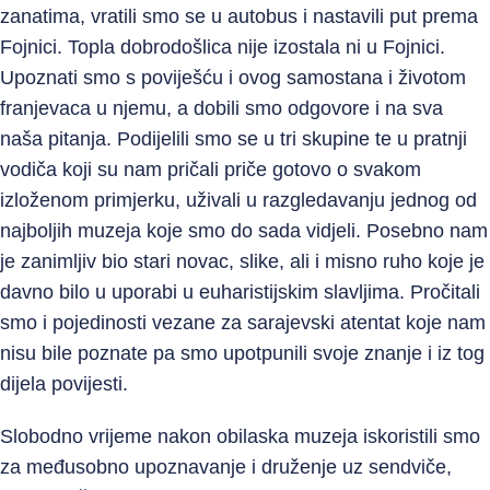
zanatima, vratili smo se u autobus i nastavili put prema
Fojnici. Topla dobrodošlica nije izostala ni u Fojnici.
Upoznati smo s poviješću i ovog samostana i životom
franjevaca u njemu, a dobili smo odgovore i na sva
naša pitanja. Podijelili smo se u tri skupine te u pratnji
vodiča koji su nam pričali priče gotovo o svakom
izloženom primjerku, uživali u razgledavanju jednog od
najboljih muzeja koje smo do sada vidjeli. Posebno nam
je zanimljiv bio stari novac, slike, ali i misno ruho koje je
davno bilo u uporabi u euharistijskim slavljima. Pročitali
smo i pojedinosti vezane za sarajevski atentat koje nam
nisu bile poznate pa smo upotpunili svoje znanje i iz tog
dijela povijesti.
Slobodno vrijeme nakon obilaska muzeja iskoristili smo
za međusobno upoznavanje i druženje uz sendviče,