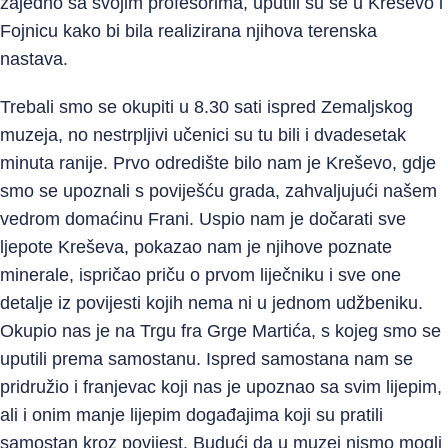
zajedno sa svojim profesorima, uputili su se u Kreševo i
Fojnicu kako bi bila realizirana njihova terenska
nastava.
Trebali smo se okupiti u 8.30 sati ispred Zemaljskog
muzeja, no nestrpljivi učenici su tu bili i dvadesetak
minuta ranije. Prvo odredište bilo nam je Kreševo, gdje
smo se upoznali s poviješću grada, zahvaljujući našem
vedrom domaćinu Frani. Uspio nam je dočarati sve
ljepote Kreševa, pokazao nam je njihove poznate
minerale, ispričao priču o prvom liječniku i sve one
detalje iz povijesti kojih nema ni u jednom udžbeniku.
Okupio nas je na Trgu fra Grge Martića, s kojeg smo se
uputili prema samostanu. Ispred samostana nam se
pridružio i franjevac koji nas je upoznao sa svim lijepim,
ali i onim manje lijepim događajima koji su pratili
samostan kroz povijest. Budući da u muzej nismo mogli