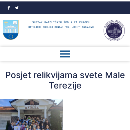
SUSTAV KATOLIČKIH ŠKOLA ZA EUROPU
KATOLIČKI ŠKOLSKI CENTAR "SV. JOSIP" SARAJEVO
Posjet relikvijama svete Male
Terezije