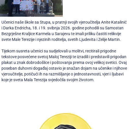
Učenici naše škole sa Stupa, u pratnji svojih vjeroučitelja Anite Katalinić
i Darka Endricha, 18. i 19. svibnja 2026. godine pohodili su Samostan
Bezgrješne Kraljice Karmela u Sarajevu te imali priliku častiti relikvije
svete Male Terezije i njezinih roditelja, svetih Ljudevita i Zelije Martin.
Tijekom susreta učenici su sudjelovali u molitvi, recitirali prigodne
tekstove posvećene svetoj Maloj Tereziji te izradili i predstavili prigodan
plakat u znak dobrodošlice i poštovanja prema ovoj velikoj svetici. Ovaj
poseban duhovni događaj ostavio je snažan dojam na učenike i njihove
vjeroučitelje, potičući ih na razmišljanje o jednostavnosti, vjeri i ljubavi
koje je sveta Mala Terezija svjedočila svojim životom.