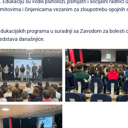
ukaciju su vodili psiholozi, psihijatri i socijalni radnici 
i o mitovima i činjenicama vezanim za zloupotrebu opojnih
dukacijskih programa u suradnji sa Zavodom za bolesti ovi
sredstava današnjice.