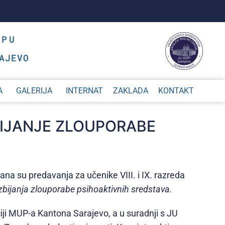
OPU
AJEVO
A
GALERIJA
INTERNAT
ZAKLADA
KONTAKT
ZBIJANJE ZLOUPORABE
na su predavanja za učenike VIII. i IX. razreda
uzbijanja zlouporabe psihoaktivnih sredstava.
ciji MUP-a Kantona Sarajevo, a u suradnji s JU