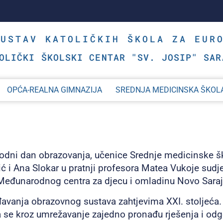
SUSTAV KATOLIČKIH ŠKOLA ZA EUR
OLIČKI ŠKOLSKI CENTAR "SV. JOSIP" SAR
OPĆA-REALNA GIMNAZIJA
SREDNJA MEDICINSKA ŠKOL
odni dan obrazovanja, učenice Srednje medicinske šk
ić i Ana Slokar u pratnji profesora Matea Vukoje sudje
eđunarodnog centra za djecu i omladinu Novo Sarajev
avanja obrazovnog sustava zahtjevima XXI. stoljeća. Ci
se kroz umrežavanje zajedno pronađu rješenja i odgov