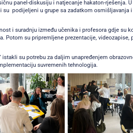
čnu panel-diskusiju i natjecanje hakaton-rješenja. U 
ili su podijeljeni u grupe sa zadatkom osmišljavanja i
vnost i suradnju između učenika i profesora gdje su ko
va. Potom su pripremljene prezentacije, videozapise, po
 istakli su potrebu za daljim unapređenjem obrazovno
 implementaciju suvremenih tehnologija.