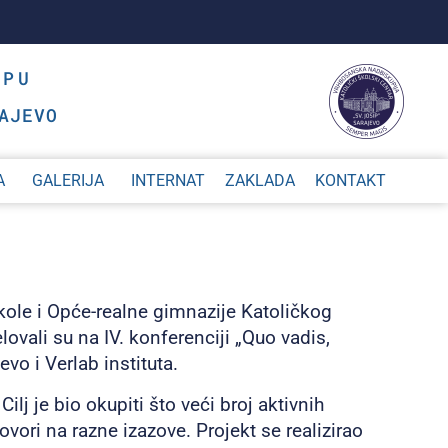
OPU
AJEVO
A
GALERIJA
INTERNAT
ZAKLADA
KONTAKT
ole i Opće-realne gimnazije Katoličkog
lovali su na IV. konferenciji „Quo vadis,
o i Verlab instituta.
lj je bio okupiti što veći broj aktivnih
ori na razne izazove. Projekt se realizirao