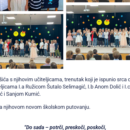
ća s njihovim učiteljicama, trenutak koji je ispunio srca
ljicama I.a Ružicom Šutalo Selimagić, I.b Anom Dolić i I
ć i Sanjom Kumić.
 na njihovom novom školskom putovanju.
“Do sada – potrči, preskoči, poskoči,