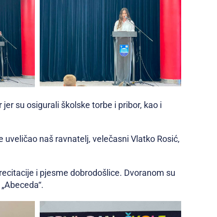
er su osigurali školske torbe i pribor, kao i
je uveličao naš ravnatelj, velečasni Vlatko Rosić,
i recitacije i pjesme dobrodošlice. Dvoranom su
i „Abeceda“.