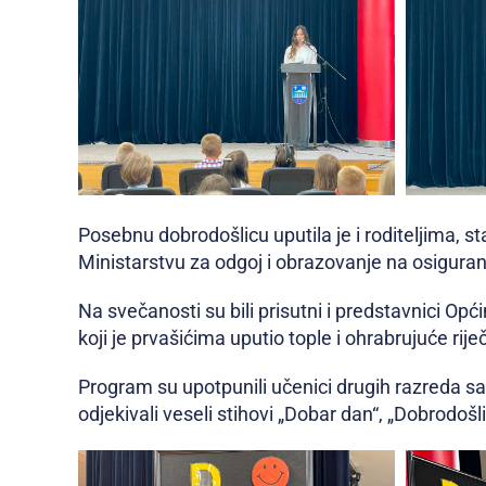
Posebnu dobrodošlicu uputila je i roditeljima, sta
Ministarstvu za odgoj i obrazovanje na osigur
Na svečanosti su bili prisutni i predstavnici Opć
koji je prvašićima uputio tople i ohrabrujuće riječ
Program su upotpunili učenici drugih razreda sa
odjekivali veseli stihovi „Dobar dan“, „Dobrodoš