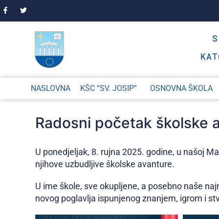
KAT
NASLOVNA
KŠC “SV. JOSIP”
OSNOVNA ŠKOLA
Radosni početak školske 
U ponedjeljak, 8. rujna 2025. godine, u našoj M
njihove uzbudljive školske avanture.
U ime škole, sve okupljene, a posebno naše naj
novog poglavlja ispunjenog znanjem, igrom i stv