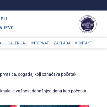
OPU
AJEVO
A
GALERIJA
INTERNAT
ZAKLADA
KONTAKT
m prvašića, događaj koji označava početak
taknula je važnost današnjeg dana kao početka