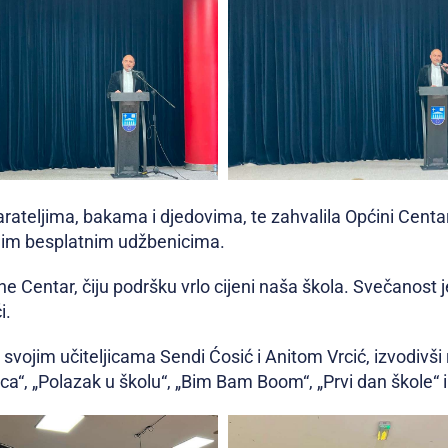
rateljima, bakama i djedovima, te zahvalila Općini Centar j
anim besplatnim udžbenicima.
ine Centar, čiju podršku vrlo cijeni naša škola. Svečanost 
i.
 svojim učiteljicama Sendi Ćosić i Anitom Vrcić, izvodivš
lica“, „Polazak u školu“, „Bim Bam Boom“, „Prvi dan škole“ 