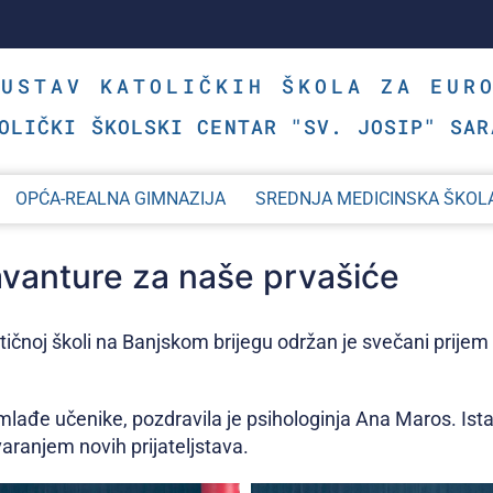
SUSTAV KATOLIČKIH ŠKOLA ZA EUR
OLIČKI ŠKOLSKI CENTAR "SV. JOSIP" SAR
OPĆA-REALNA GIMNAZIJA
SREDNJA MEDICINSKA ŠKOL
avanture za naše prvašiće
atičnoj školi na Banjskom brijegu održan je svečani prije
mlađe učenike, pozdravila je psihologinja Ana Maros. Is
aranjem novih prijateljstava.