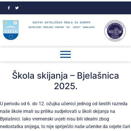
SUSTAV KATOLIČKIH ŠKOLA ZA EUROPU
KATOLIČKI ŠKOLSKI CENTAR "SV. JOSIP" SARAJEVO
Škola skijanja – Bjelašnica
2025.
U periodu od 6. do 12. ožujka učenici jednog od šestih razreda
naše škole imali su priliku sudjelovati u školi skijanja na
Bjelašnici. Iako vremenski uvjeti nisu bili idealni zbog
nedostatka snijega, to nije spriječilo naše učenike da osjete čari