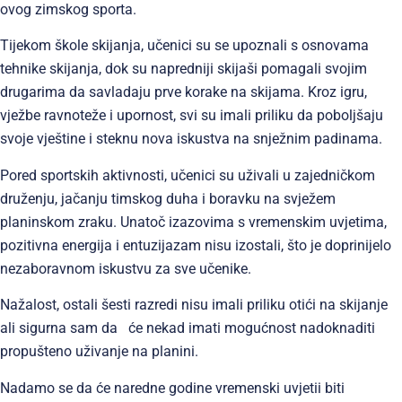
ovog zimskog sporta.
Tijekom škole skijanja, učenici su se upoznali s osnovama
tehnike skijanja, dok su napredniji skijaši pomagali svojim
drugarima da savladaju prve korake na skijama. Kroz igru,
vježbe ravnoteže i upornost, svi su imali priliku da poboljšaju
svoje vještine i steknu nova iskustva na snježnim padinama.
Pored sportskih aktivnosti, učenici su uživali u zajedničkom
druženju, jačanju timskog duha i boravku na svježem
planinskom zraku. Unatoč izazovima s vremenskim uvjetima,
pozitivna energija i entuzijazam nisu izostali, što je doprinijelo
nezaboravnom iskustvu za sve učenike.
Nažalost, ostali šesti razredi nisu imali priliku otići na skijanje
ali sigurna sam da će nekad imati mogućnost nadoknaditi
propušteno uživanje na planini.
Nadamo se da će naredne godine vremenski uvjetii biti