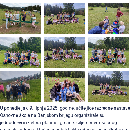
U ponedjeljak, 9. lipnja 2025. godine, učiteljice razredne nastave
Osnovne škole na Banjskom brijegu organizirale su
jednodnevni izlet na planinu Igman s ciljem međusobnog
druženja, odmora i jačanja prijateljskih odnosa izvan školskog