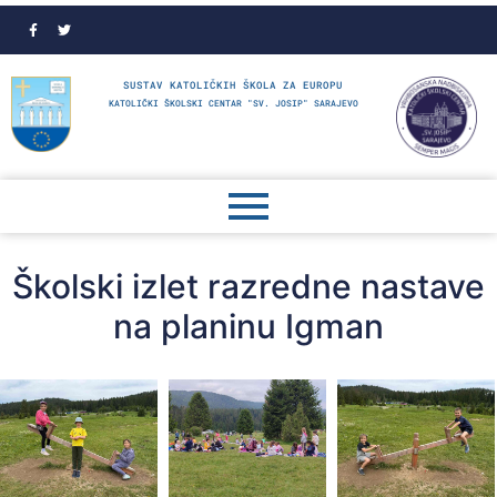
SUSTAV KATOLIČKIH ŠKOLA ZA EUROPU
KATOLIČKI ŠKOLSKI CENTAR "SV. JOSIP" SARAJEVO
Školski izlet razredne nastave
na planinu Igman