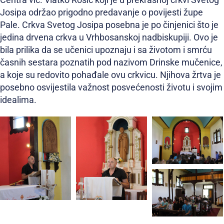
Centra vlč. Vlatko Rosić koji je u prekrasnoj crkvi Svetog
Josipa održao prigodno predavanje o povijesti župe
Pale. Crkva Svetog Josipa posebna je po činjenici što je
jedina drvena crkva u Vrhbosanskoj nadbiskupiji. Ovo je
bila prilika da se učenici upoznaju i sa životom i smrću
časnih sestara poznatih pod nazivom Drinske mučenice,
a koje su redovito pohađale ovu crkvicu. Njihova žrtva je
posebno osvijestila važnost posvećenosti životu i svojim
idealima.