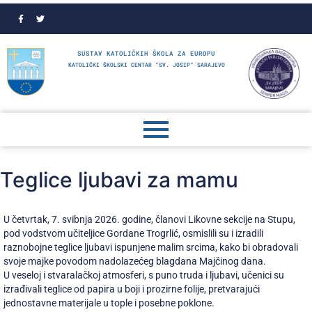
SUSTAV KATOLIČKIH ŠKOLA ZA EUROPU
KATOLIČKI ŠKOLSKI CENTAR "SV. JOSIP" SARAJEVO
Teglice ljubavi za mamu
U četvrtak, 7. svibnja 2026. godine, članovi Likovne sekcije na Stupu,
pod vodstvom učiteljice Gordane Trogrlić, osmislili su i izradili
raznobojne teglice ljubavi ispunjene malim srcima, kako bi obradovali
svoje majke povodom nadolazećeg blagdana Majčinog dana.
U veseloj i stvaralačkoj atmosferi, s puno truda i ljubavi, učenici su
izrađivali teglice od papira u boji i prozirne folije, pretvarajući
jednostavne materijale u tople i posebne poklone.