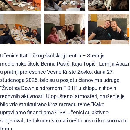
Učenice Katoličkog školskog centra – Srednje
medicinske škole Berina Pašić, Kaja Topić i Lamija Abazi
u pratnji profesorice Vesne Kriste-Zovko, dana 27.
studenoga 2025. bile su u posjetu članovima udruge
”Život sa Down sindromom F BiH” u sklopu njihovih
redovnih aktivnosti. U opuštenoj atmosferi, druženje je
bilo vrlo struktuirano kroz razradu teme ”Kako
upravljamo financijama?” Svi učenici su aktivno
sudjelovali, te također saznali nešto novo i korisno na tu
temu.