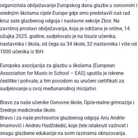
organizirala obilježavanje Europskog dana glazbe u osnovnim i
srednjim školama cijele Europe gdje smo predstavili naš rad
kroz sate glazbenog odgoja i nastavne sekcije Zbor. Na
završnoj proslavi obilježavanja, koja je održana je online, 14.
ožujka 2025. godine, sudjelovalo je na tisuće učenika,
nastavnika i škola, od čega su 34 škole, 32 nastavnika i više od
1000 učenika iz BiH.
Europska asocijacija za glazbu u školama (European
Association for Music in School – EAS) uputila je iskrene
čestitke i pohvale, a tim povodom su uručeni certifikati za
sudjelovanje u ovoj međunarodnoj inicijativi.
Bravo za naše učenike Osnovne škole, Opće-realne gimnazije i
Srednje medicinske škole.
Bravo i za naše profesorice glazbenog odgoja Anu Andrle-
Imamović i Andreu Hadžidedić, koje žele istaknuti važnost i
snagu glazbene edukacije na svim razinama obrazovanja.