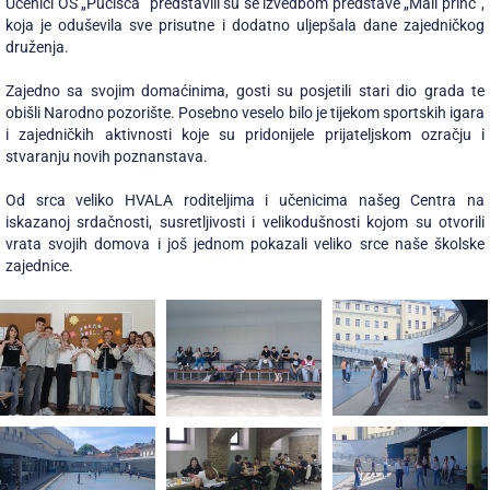
Učenici OŠ „Pučišća” predstavili su se izvedbom predstave „Mali princ”,
koja je oduševila sve prisutne i dodatno uljepšala dane zajedničkog
druženja.
Zajedno sa svojim domaćinima, gosti su posjetili stari dio grada te
obišli Narodno pozorište. Posebno veselo bilo je tijekom sportskih igara
i zajedničkih aktivnosti koje su pridonijele prijateljskom ozračju i
stvaranju novih poznanstava.
Od srca veliko HVALA roditeljima i učenicima našeg Centra na
iskazanoj srdačnosti, susretljivosti i velikodušnosti kojom su otvorili
vrata svojih domova i još jednom pokazali veliko srce naše školske
zajednice.