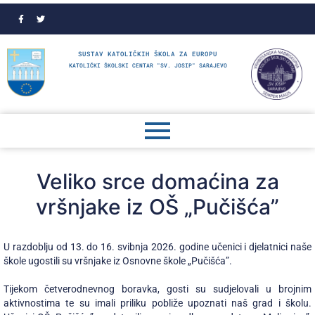
SUSTAV KATOLIČKIH ŠKOLA ZA EUROPU
KATOLIČKI ŠKOLSKI CENTAR "SV. JOSIP" SARAJEVO
Veliko srce domaćina za
vršnjake iz OŠ „Pučišća”
U razdoblju od 13. do 16. svibnja 2026. godine učenici i djelatnici naše
škole ugostili su vršnjake iz Osnovne škole „Pučišća”.
Tijekom četverodnevnog boravka, gosti su sudjelovali u brojnim
aktivnostima te su imali priliku pobliže upoznati naš grad i školu.