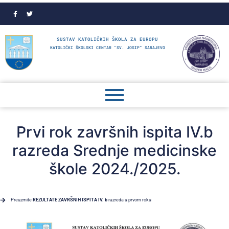
SUSTAV KATOLIČKIH ŠKOLA ZA EUROPU
KATOLIČKI ŠKOLSKI CENTAR "SV. JOSIP" SARAJEVO
Prvi rok završnih ispita IV.b
razreda Srednje medicinske
škole 2024./2025.
Preuzmite
REZULTATE ZAVRŠNIH ISPITA IV. b
razreda u prvom roku