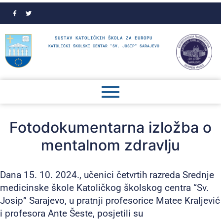
SUSTAV KATOLIČKIH ŠKOLA ZA EUROPU
KATOLIČKI ŠKOLSKI CENTAR "SV. JOSIP" SARAJEVO
Fotodokumentarna izložba o
mentalnom zdravlju
Dana 15. 10. 2024., učenici četvrtih razreda Srednje
medicinske škole Katoličkog školskog centra “Sv.
Josip” Sarajevo, u pratnji profesorice Matee Kraljević
i profesora Ante Šeste, posjetili su