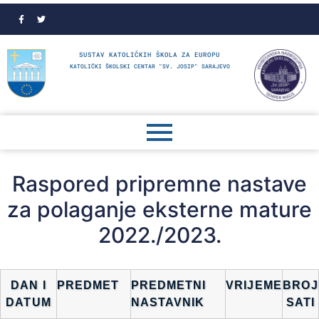
SUSTAV KATOLIČKIH ŠKOLA ZA EUROPU
KATOLIČKI ŠKOLSKI CENTAR "SV. JOSIP" SARAJEVO
Raspored pripremne nastave
za polaganje eksterne mature
2022./2023.
DAN I
PREDMET
PREDMETNI
VRIJEME
BROJ
DATUM
NASTAVNIK
SATI